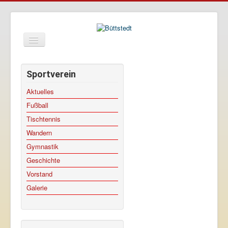
Toggle
Navigation
Sportverein
Büttstedt
Aktuelles
Fußball
Gemeinde
Tischtennis
Kirche
Wandern
Tourismus
Gymnastik
Wirtschaft
Geschichte
Anfahrt
Vorstand
Galerie
Datenschutz
Impressum