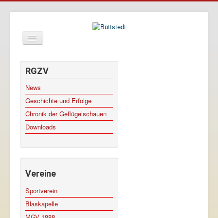
Toggle
Navigation
RGZV
Büttstedt
News
Geschichte und Erfolge
Gemeinde
Chronik der Geflügelschauen
Kirche
Downloads
Tourismus
Wirtschaft
Anfahrt
Vereine
Datenschutz
Sportverein
Impressum
Blaskapelle
MGV 1888